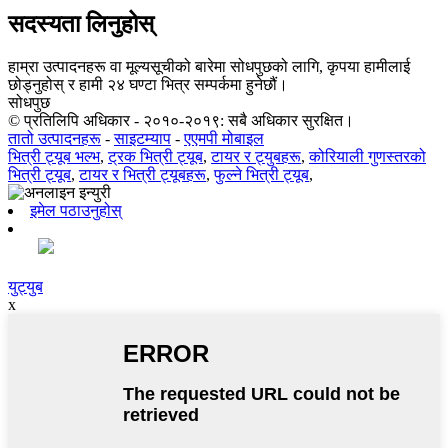
सदस्यता लिनुहोस्
हाम्रा उत्पादनहरू वा मूल्यसूचीको बारेमा सोधपुछको लागि, कृपया हामीलाई
छोड्नुहोस् र हामी २४ घण्टा भित्र सम्पर्कमा हुनेछौं।
सोधपुछ
© प्रतिलिपि अधिकार - २०१०-२०१९: सबै अधिकार सुरक्षित।
तातो उत्पादनहरू
-
साइटम्याप
-
एएमपी मोबाइल
भित्री ट्यूब भल्भ
,
ट्रक भित्री ट्यूब
,
टायर र ट्युबहरू
,
कोरियाली गुणस्तरको
भित्री ट्यूब
,
टायर र भित्री ट्यूबहरू
,
फुल्ने भित्री ट्यूब
,
इमेल पठाउनुहोस्
युट्युब
x