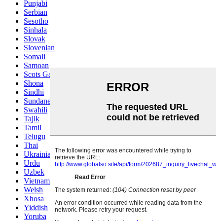
Punjabi
Serbian
Sesotho
Sinhala
Slovak
Slovenian
Somali
Samoan
Scots Gaelic
Shona
Sindhi
Sundanese
Swahili
Tajik
Tamil
Telugu
Thai
Ukrainian
Urdu
Uzbek
Vietnamese
Welsh
Xhosa
Yiddish
Yoruba