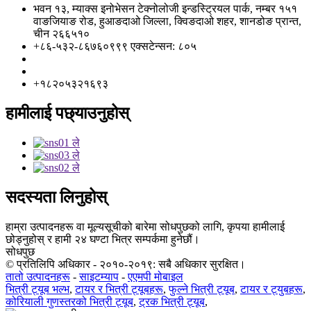
भवन १३, म्याक्स इनोभेसन टेक्नोलोजी इन्डस्ट्रियल पार्क, नम्बर १५१
वाङजियाङ रोड, हुआङदाओ जिल्ला, क्विङदाओ शहर, शानडोङ प्रान्त,
चीन २६६५१०
+८६-५३२-८६७६०९९९ एक्सटेन्सन: ८०५
info@florescence.cc
info85@florescence.cc
+१८२०५३२१६९३
हामीलाई पछ्याउनुहोस्
सदस्यता लिनुहोस्
हाम्रा उत्पादनहरू वा मूल्यसूचीको बारेमा सोधपुछको लागि, कृपया हामीलाई
छोड्नुहोस् र हामी २४ घण्टा भित्र सम्पर्कमा हुनेछौं।
सोधपुछ
© प्रतिलिपि अधिकार - २०१०-२०१९: सबै अधिकार सुरक्षित।
तातो उत्पादनहरू
-
साइटम्याप
-
एएमपी मोबाइल
भित्री ट्यूब भल्भ
,
टायर र भित्री ट्यूबहरू
,
फुल्ने भित्री ट्यूब
,
टायर र ट्युबहरू
,
कोरियाली गुणस्तरको भित्री ट्यूब
,
ट्रक भित्री ट्यूब
,