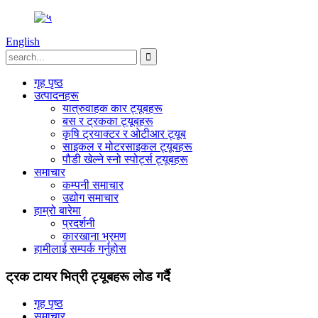
English
गृह पृष्ठ
उत्पादनहरू
यात्रुवाहक कार ट्यूबहरू
बस र ट्रकका ट्यूबहरू
कृषि ट्रयाक्टर र ओटीआर ट्यूब
साइकल र मोटरसाइकल ट्यूबहरू
पौडी खेल्ने स्नो स्पोर्ट्स ट्यूबहरू
समाचार
कम्पनी समाचार
उद्योग समाचार
हाम्रो बारेमा
प्रदर्शनी
कारखाना भ्रमण
हामीलाई सम्पर्क गर्नुहोस
ट्रक टायर भित्री ट्यूबहरू लोड गर्दै
गृह पृष्ठ
समाचार