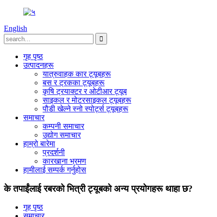
English
गृह पृष्ठ
उत्पादनहरू
यात्रुवाहक कार ट्यूबहरू
बस र ट्रकका ट्यूबहरू
कृषि ट्रयाक्टर र ओटीआर ट्यूब
साइकल र मोटरसाइकल ट्यूबहरू
पौडी खेल्ने स्नो स्पोर्ट्स ट्यूबहरू
समाचार
कम्पनी समाचार
उद्योग समाचार
हाम्रो बारेमा
प्रदर्शनी
कारखाना भ्रमण
हामीलाई सम्पर्क गर्नुहोस
के तपाईंलाई रबरको भित्री ट्यूबको अन्य प्रयोगहरू थाहा छ?
गृह पृष्ठ
समाचार