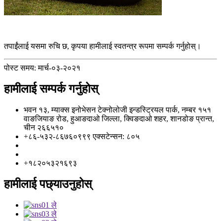
तपाईंलाई यसमा रुचि छ, कृपया हामीलाई स्वतन्त्र रूपमा सम्पर्क गर्नुहोस्।
पोस्ट समय: मार्च-०३-२०२१
हामीलाई सम्पर्क गर्नुहोस्
भवन १३, म्याक्स इनोभेसन टेक्नोलोजी इन्डस्ट्रियल पार्क, नम्बर १५१
वाङजियाङ रोड, हुआङदाओ जिल्ला, क्विङदाओ शहर, शानडोङ प्रान्त,
चीन २६६५१०
+८६-५३२-८६७६०९९९ एक्सटेन्सन: ८०५
info@florescence.cc
info85@florescence.cc
+१८२०५३२१६९३
हामीलाई पछ्याउनुहोस्