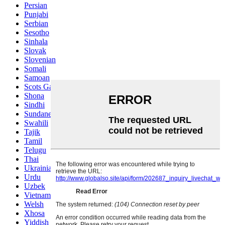
Persian
Punjabi
Serbian
Sesotho
Sinhala
Slovak
Slovenian
Somali
Samoan
Scots Gaelic
Shona
Sindhi
Sundanese
Swahili
Tajik
Tamil
Telugu
Thai
Ukrainian
Urdu
Uzbek
Vietnamese
Welsh
Xhosa
Yiddish