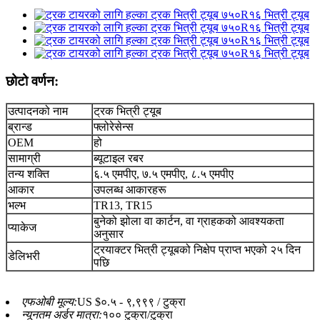
छोटो वर्णन:
उत्पादनको नाम
ट्रक भित्री ट्यूब
ब्रान्ड
फ्लोरेसेन्स
OEM
हो
सामाग्री
ब्यूटाइल रबर
तन्य शक्ति
६.५ एमपीए, ७.५ एमपीए, ८.५ एमपीए
आकार
उपलब्ध आकारहरू
भल्भ
TR13, TR15
बुनेको झोला वा कार्टन, वा ग्राहकको आवश्यकता
प्याकेज
अनुसार
ट्रयाक्टर भित्री ट्यूबको निक्षेप प्राप्त भएको २५ दिन
डेलिभरी
पछि
एफओबी मूल्य:
US $०.५ - ९,९९९ / टुक्रा
न्यूनतम अर्डर मात्रा:
१०० टुक्रा/टुक्रा