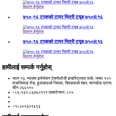
विवरण हेर्नुहोस्
७५०-१६ ट्रकको टायर भित्री ट्यूब ७५०R१६
विवरण हेर्नुहोस्
७५०-१६ ट्रकको टायर भित्री ट्यूब ७५०R१६
विवरण हेर्नुहोस्
हामीलाई सम्पर्क गर्नुहोस्
भवन १३, म्याक्स इनोभेसन टेक्नोलोजी इन्डस्ट्रियल पार्क, नम्बर १५१
वाङजियाङ रोड, हुआङदाओ जिल्ला, क्विङदाओ शहर, शानडोङ प्रान्त,
चीन २६६५१०
+८६-५३२-८६७६०९९९ एक्सटेन्सन: ८०५
info@florescence.cc
info85@florescence.cc
+१८२०५३२१६९३