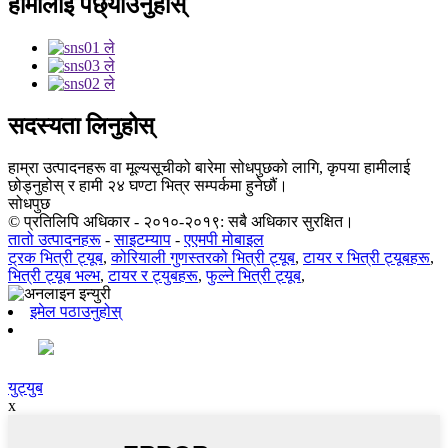
हामीलाई पछ्याउनुहोस्
सदस्यता लिनुहोस्
हाम्रा उत्पादनहरू वा मूल्यसूचीको बारेमा सोधपुछको लागि, कृपया हामीलाई
छोड्नुहोस् र हामी २४ घण्टा भित्र सम्पर्कमा हुनेछौं।
सोधपुछ
© प्रतिलिपि अधिकार - २०१०-२०१९: सबै अधिकार सुरक्षित।
तातो उत्पादनहरू
-
साइटम्याप
-
एएमपी मोबाइल
ट्रक भित्री ट्यूब
,
कोरियाली गुणस्तरको भित्री ट्यूब
,
टायर र भित्री ट्यूबहरू
,
भित्री ट्यूब भल्भ
,
टायर र ट्युबहरू
,
फुल्ने भित्री ट्यूब
,
इमेल पठाउनुहोस्
युट्युब
x