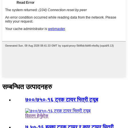
सम्बन्धित उत्पादनहरु
७००/७५०-१६ ट्रक टायर भित्री ट्यूब
विवरण हेर्नुहोस्
७.५०-१६ हल्का ट्रक टायर र कार टायर भित्री