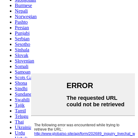
Burmese
Nepali
Norwegian
Pashto
Persian
Punjabi
Serbian
Sesotho
Sinhala
Slovak
Slovenian
Somali
Samoan
Scots Gaelic
Shona
Sindhi
Sundanese
Swahili
Tajik
Tamil
Telugu
Thai
Ukrainian
Urdu